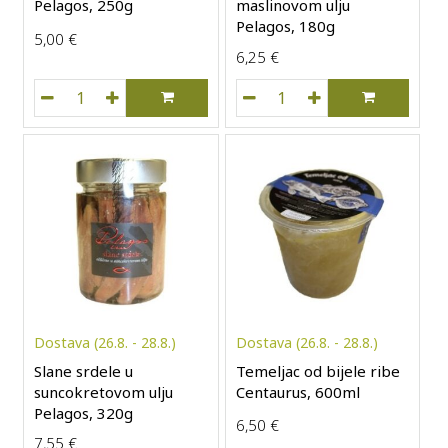
Pelagos, 250g
maslinovom ulju
Pelagos, 180g
5,00
€
6,25
€
Panirani jadranski inćuni Pelagos, 250g količina
Slane srdele u maslinovom
Dostava (26.8. - 28.8.)
Dostava (26.8. - 28.8.)
Slane srdele u
Temeljac od bijele ribe
suncokretovom ulju
Centaurus, 600ml
Pelagos, 320g
6,50
€
7,55
€