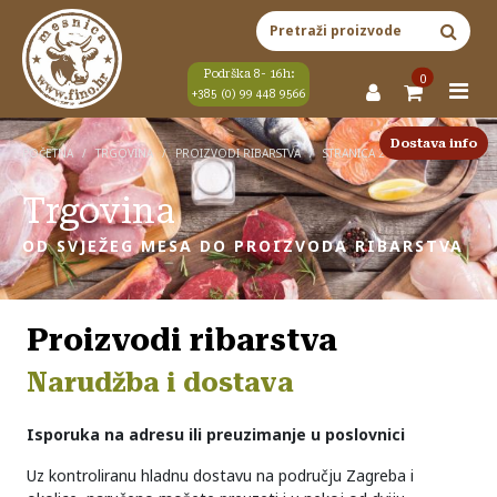
Skip to content
Main Navigation
Pretraži:
Podrška 8- 16h:
0
+385 (0) 99 448 9566
Dostava info
POČETNA
/
TRGOVINA
/
PROIZVODI RIBARSTVA
/
STRANICA 2
Trgovina
OD SVJEŽEG MESA DO PROIZVODA RIBARSTVA
Proizvodi ribarstva
Narudžba i dostava
Isporuka na adresu ili preuzimanje u poslovnici
Uz kontroliranu hladnu dostavu na području Zagreba i