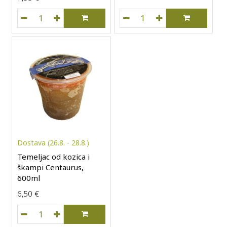
Slane srdele u suncokretovom ulju Pelagos, 320g količin
Temeljac od bijele ribe C
Dostava (26.8. - 28.8.)
Temeljac od kozica i
škampi Centaurus,
600ml
6,50
€
Temeljac od kozica i škampi Centaurus, 600ml količina