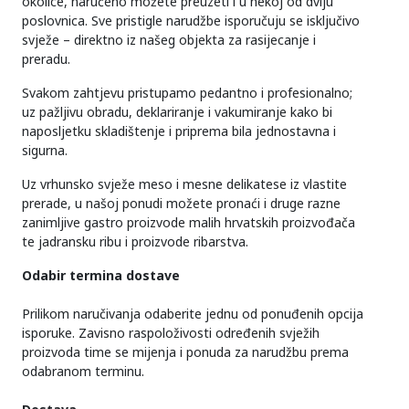
okolice, naručeno možete preuzeti i u nekoj od dviju
poslovnica. Sve pristigle narudžbe isporučuju se isključivo
svježe – direktno iz našeg objekta za rasijecanje i
preradu.
Svakom zahtjevu pristupamo pedantno i profesionalno;
uz pažljivu obradu, deklariranje i vakumiranje kako bi
naposljetku skladištenje i priprema bila jednostavna i
sigurna.
Uz vrhunsko svježe meso i mesne delikatese iz vlastite
prerade, u našoj ponudi možete pronaći i druge razne
zanimljive gastro proizvode malih hrvatskih proizvođača
te jadransku ribu i proizvode ribarstva.
Odabir termina dostave
Prilikom naručivanja odaberite jednu od ponuđenih opcija
isporuke. Zavisno raspoloživosti određenih svježih
proizvoda time se mijenja i ponuda za narudžbu prema
odabranom terminu.