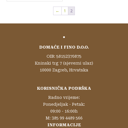
←
1
2
DOMAĆE I FINO D.O.O.
OIB: 58152370875
Kninski trg 7 (sjeverni ulaz)
10000 Zagreb, Hrvatska
KORISNIČKA PODRŠKA
Radno vrijeme:
Ponedjeljak - Petak:
09:00 - 16:00h
M: 385 99 4489 566
INFORMACIJE