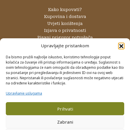
Kako kupovati?
Kupovina i dostava
Uvjeti korištenja
Izjava o privatnosti
Pisani prigovor potrošača
Reklamacije i povrati
Upravljajte pristankom
Internetsko rješavanje sporova
Da bismo pružili najbolje iskustvo, koristimo tehnologije poput
kolačića za čuvanje i/ili pristup informacijama o uređaju. Suglasnost s
NAČINI PLAĆANJA
ovim tehnologijama će nam omogućiti da obrađujemo podatke kao što
su ponašanje pri pregledavanju ili jedinstveni ID-ovi na ovoj web
Gotovinom prilikom preuzimanja
stranici. Nepristanak ili povlačenje suglasnosti može negativno utjecati
Internet bankarstvom
na određene karakteristike i funkcije.
Kreditnim karticama
Upravljanje uslugama
Prihvati
PRIJAVA NA NEWSLETTER
Zabrani