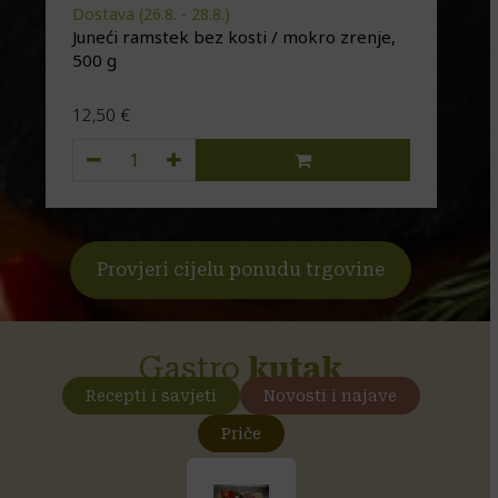
Dostava (26.8. - 28.8.)
Dosta
Juneći ramstek bez kosti / mokro zrenje,
Divl
500 g
12,50
€
18,
Juneći ramstek bez kosti / mokro zrenje, 500 g količi
Ovaj 
Provjeri cijelu ponudu trgovine
Gastro
kutak
Recepti i savjeti
Novosti i najave
Priče