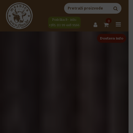
Skip to content
Main Navigation
Pretraži:
Podrška 8- 16h:
0
+385 (0) 99 448 9566
Dostava info