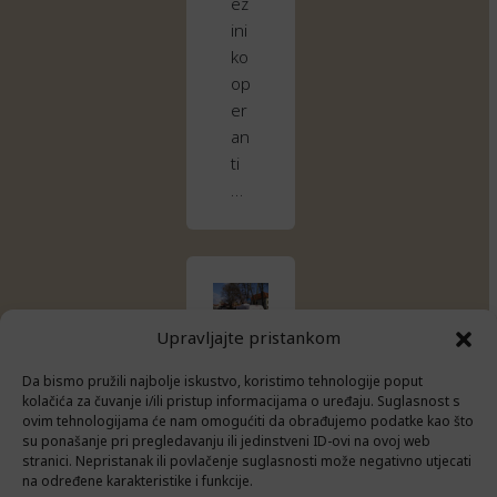
ez
ini
ko
op
er
an
ti
…
Upravljajte pristankom
N
Da bismo pružili najbolje iskustvo, koristimo tehnologije poput
O
kolačića za čuvanje i/ili pristup informacijama o uređaju. Suglasnost s
ovim tehnologijama će nam omogućiti da obrađujemo podatke kao što
V
su ponašanje pri pregledavanju ili jedinstveni ID-ovi na ovoj web
stranici. Nepristanak ili povlačenje suglasnosti može negativno utjecati
O
na određene karakteristike i funkcije.