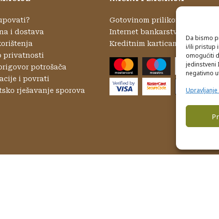
upovati?
Gotovinom prilikom preuzima
na i dostava
Internet bankarstvom
Da bismo pr
korištenja
Kreditnim karticama
i/ili prist
o privatnosti
omogućiti d
jedinstveni 
prigovor potrošača
negativno ut
cije i povrati
Upravljanj
tsko rješavanje sporova
Pr