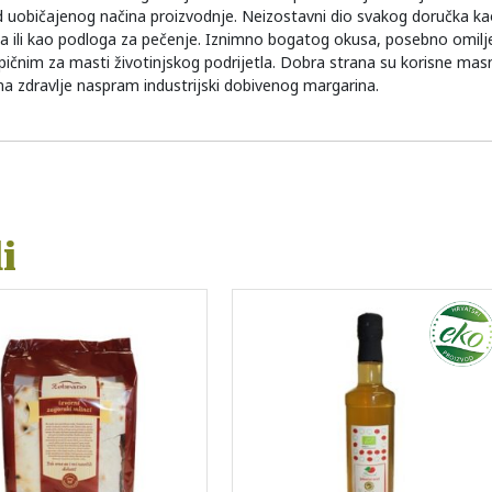
ji od uobičajenog načina proizvodnje. Neizostavni dio svakog doručka 
tica ili kao podloga za pečenje. Iznimno bogatog okusa, posebno omil
ičnim za masti životinjskog podrijetla. Dobra strana su korisne masno
na zdravlje naspram industrijski dobivenog margarina.
i