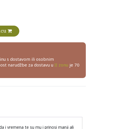
icu
inu s dostavom ili osobnim
nost narudžbe za dostavu u
II zonu
je 70
 i vremena te su mu i prinosi manji ali