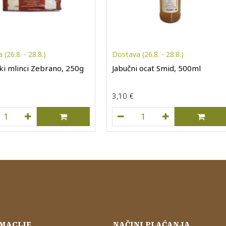
(26.8. - 28.8.)
Dostava (26.8. - 28.8.)
ki mlinci Zebrano, 250g
Jabučni ocat Smid, 500ml
3,10
€
Zagorski mlinci Zebrano, 250g količina
Jabučni ocat Smid, 500ml 
MACIJE
NAČINI PLAĆANJA