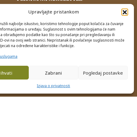
Upravljajte pristankom
nja
užili najbolje iskustvo, koristimo tehnologije poput kolačića za čuvanje
up informacijama o uređaju. Suglasnost s ovim tehnologijama će nam
a obrađujemo podatke kao što su ponašanje pri pregledavanju ili
ID-ovi na ovoj web stranici. Nepristanak ili povlačenje suglasnosti može
jecati na određene karakteristike i funkcije.
e uslugama
ihvati
Zabrani
Pogledaj postavke
0
Izjava o privatnosti