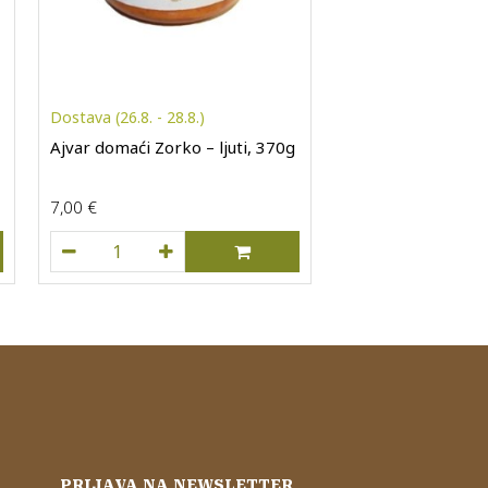
Dostava (26.8. - 28.8.)
Ajvar domaći Zorko – ljuti, 370g
7,00
€
količina
Ajvar domaći Zorko - ljuti, 370g količina
PRIJAVA NA NEWSLETTER