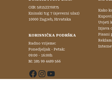
OIB: 58152370875
Kako k
Kninski trg 7 (sjeverni ulaz)
Kupovi
10000 Zagreb, Hrvatska
Uvjeti 
Izjava 
Pisani 
KORISNIČKA PODRŠKA
Reklama
Radno vrijeme:
Interne
Ponedjeljak - Petak:
09:00 - 16:00h
M: 385 99 4489 566
Facebook
Instagram
YouTube
Copyright 2026. Domaće i fino d.o.o.
Izrada web stranice:
Virtualna tvornica