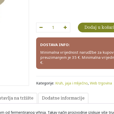
Domaći maslac Marina, 250g količina
Dodaj u košar
DOSTAVA INFO:
Minimalna vrijednost narudžbe za kupov
preuzimanjem je 35 €. Minimalna vrijed
€.
Kategorije:
Kruh, jaja i mliječno
,
Web trgovina
tavlja na tržište
Dodatne informacije
d fermentiranog vrhnja. Takav način proizvodnje iziskuje više truda