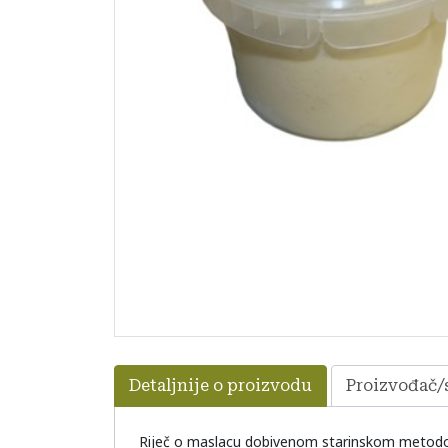
Detaljnije o proizvodu
Proizvođač/s
Riječ o maslacu dobivenom starinskom metodom o