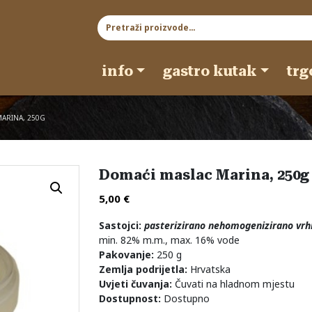
Pretraži:
info
gastro kutak
trg
ARINA, 250G
Domaći maslac Marina, 250g
5,00
€
Sastojci:
pasterizirano nehomogenizirano vrh
min. 82% m.m., max. 16% vode
Pakovanje:
250 g
Zemlja podrijetla:
Hrvatska
Uvjeti čuvanja:
Čuvati na hladnom mjestu
Dostupnost:
Dostupno