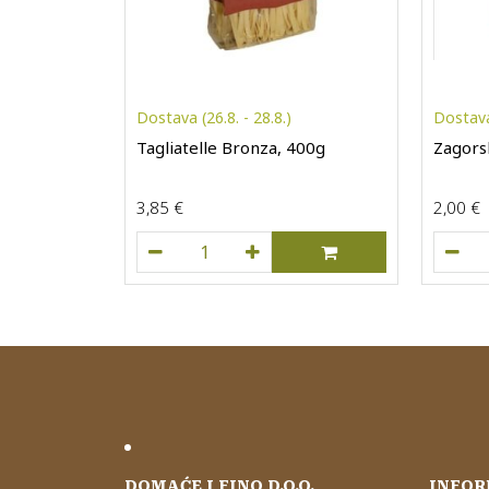
Dostava (26.8. - 28.8.)
Dostava 
Tagliatelle Bronza, 400g
Zagors
3,85
€
2,00
€
Tagliatelle Bronza, 400g količina
DOMAĆE I FINO D.O.O.
INFOR