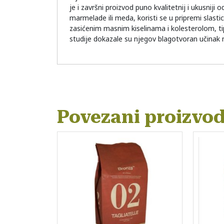
je i završni proizvod puno kvalitetnij i ukusni
marmelade ili meda, koristi se u pripremi slas
zasićenim masnim kiselinama i kolesterolom, tip
studije dokazale su njegov blagotvoran učinak 
Povezani proizvod