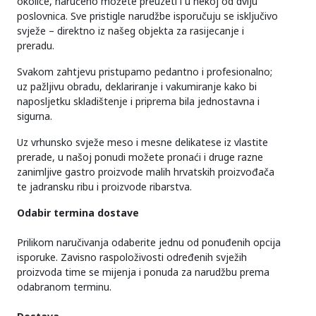
okolice, naručeno možete preuzeti i u nekoj od dviju
poslovnica. Sve pristigle narudžbe isporučuju se isključivo
svježe – direktno iz našeg objekta za rasijecanje i
preradu.
Svakom zahtjevu pristupamo pedantno i profesionalno;
uz pažljivu obradu, deklariranje i vakumiranje kako bi
naposljetku skladištenje i priprema bila jednostavna i
sigurna.
Uz vrhunsko svježe meso i mesne delikatese iz vlastite
prerade, u našoj ponudi možete pronaći i druge razne
zanimljive gastro proizvode malih hrvatskih proizvođača
te jadransku ribu i proizvode ribarstva.
Odabir termina dostave
Prilikom naručivanja odaberite jednu od ponuđenih opcija
isporuke. Zavisno raspoloživosti određenih svježih
proizvoda time se mijenja i ponuda za narudžbu prema
odabranom terminu.