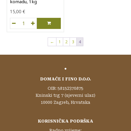
komadu, 1kg
15,00
€
Teleći vrat s kostima / u komadu, 1kg količina
←
1
2
3
4
DOMAĆE I FINO D.O.O.
OIB: 58152370875
Kninski trg 7 (sjeverni ulaz)
10000 Zagreb, Hrvatska
KORISNIČKA PODRŠKA
Radno vrijeme: