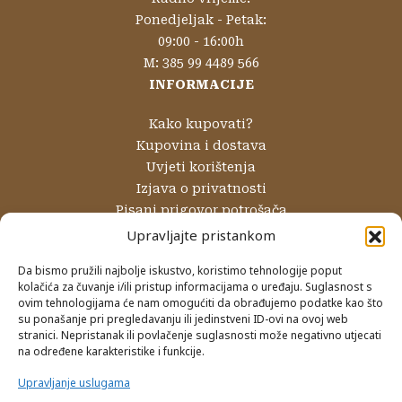
Ponedjeljak - Petak:
09:00 - 16:00h
M: 385 99 4489 566
INFORMACIJE
Kako kupovati?
Kupovina i dostava
Uvjeti korištenja
Izjava o privatnosti
Pisani prigovor potrošača
Reklamacije i povrati
Upravljajte pristankom
Internetsko rješavanje sporova
Da bismo pružili najbolje iskustvo, koristimo tehnologije poput
kolačića za čuvanje i/ili pristup informacijama o uređaju. Suglasnost s
NAČINI PLAĆANJA
ovim tehnologijama će nam omogućiti da obrađujemo podatke kao što
su ponašanje pri pregledavanju ili jedinstveni ID-ovi na ovoj web
Gotovinom prilikom preuzimanja
stranici. Nepristanak ili povlačenje suglasnosti može negativno utjecati
Internet bankarstvom
na određene karakteristike i funkcije.
Kreditnim karticama
Upravljanje uslugama