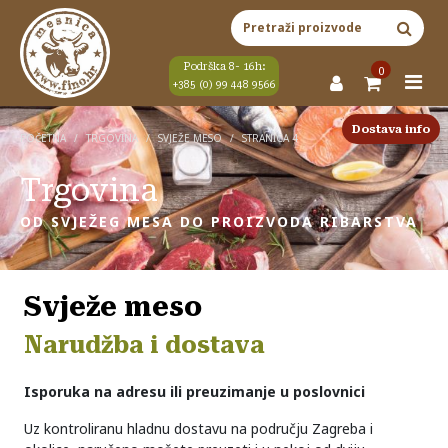
Skip to content
Main Navigation
Pretraži:
Podrška 8- 16h:
0
+385 (0) 99 448 9566
Dostava info
POČETNA
/
TRGOVINA
/
SVJEŽE MESO
/
STRANICA 4
Trgovina
OD SVJEŽEG MESA DO PROIZVODA RIBARSTVA
Svježe meso
Narudžba i dostava
Isporuka na adresu ili preuzimanje u poslovnici
Uz kontroliranu hladnu dostavu na području Zagreba i