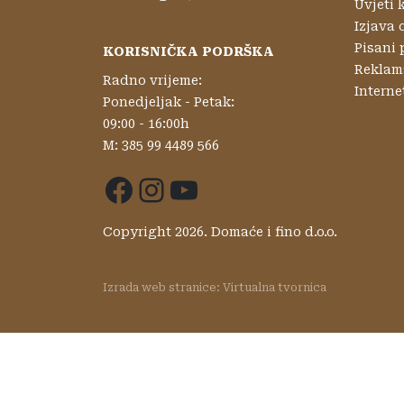
Uvjeti 
Izjava 
Pisani 
KORISNIČKA PODRŠKA
Reklama
Radno vrijeme:
Interne
Ponedjeljak - Petak:
09:00 - 16:00h
M: 385 99 4489 566
Facebook
Instagram
YouTube
Copyright 2026. Domaće i fino d.o.o.
Izrada web stranice:
Virtualna tvornica