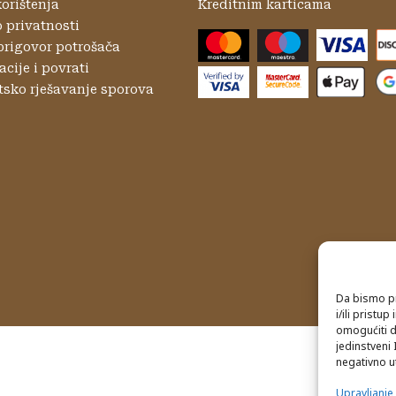
korištenja
Kreditnim karticama
o privatnosti
prigovor potrošača
cije i povrati
tsko rješavanje sporova
Da bismo pr
i/ili prist
omogućiti d
jedinstveni 
negativno ut
Upravljanj