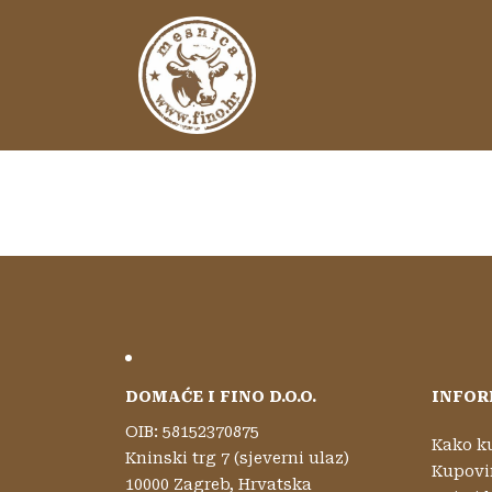
Skip to content
Main Navigation
DOMAĆE I FINO D.O.O.
INFOR
OIB: 58152370875
Kako k
Kninski trg 7 (sjeverni ulaz)
Kupovi
10000 Zagreb, Hrvatska