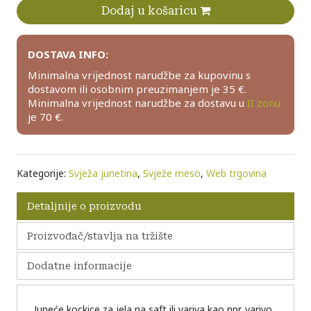
Dodaj u košaricu
DOSTAVA INFO:
Minimalna vrijednost narudžbe za kupovinu s
dostavom ili osobnim preuzimanjem je 35 €.
Minimalna vrijednost narudžbe za dostavu u
II zonu
je 70 €.
Kategorije:
Svježa junetina
,
Svježe meso
,
Web trgovina
Detaljnije o proizvodu
Proizvođač/stavlja na tržište
Dodatne informacije
Juneće kockice za jela na saft ili variva kao npr. varivo