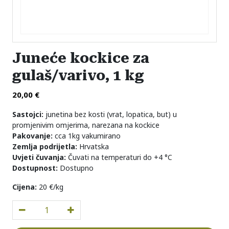
Juneće kockice za
gulaš/varivo, 1 kg
20,00
€
Sastojci:
junetina bez kosti (vrat, lopatica, but) u
promjenivim omjerima, narezana na kockice
Pakovanje:
cca 1kg vakumirano
Zemlja podrijetla:
Hrvatska
Uvjeti čuvanja:
Čuvati na temperaturi do +4 °C
Dostupnost:
Dostupno
Cijena:
20 €/kg
Juneće kockice za gulaš/varivo, 1 kg količina