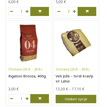
6,00
€
5,00
€
Domaća vinska kvasina Blato, 1L količina
Domaći maslac Marina, 25
Ovaj proizvod ima više varijanti.
Dostava (26.8. - 28.8.)
Dostava (26.8. - 28.8.)
Rigatoni Bronza, 400g
Veli Jože – tvrdi kravlji
sir Latus
Raspon cijena
3,00
€
13,30
€
–
17,10
€
Rigatoni Bronza, 400g količina
Odaberi opcije