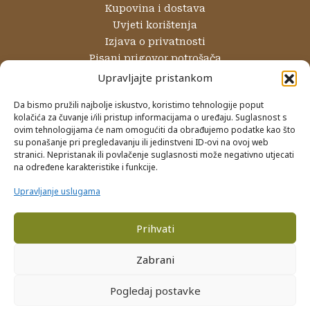
Kupovina i dostava
Uvjeti korištenja
Izjava o privatnosti
Pisani prigovor potrošača
Reklamacije i povrati
Upravljajte pristankom
Internetsko rješavanje sporova
Da bismo pružili najbolje iskustvo, koristimo tehnologije poput
kolačića za čuvanje i/ili pristup informacijama o uređaju. Suglasnost s
NAČINI PLAĆANJA
ovim tehnologijama će nam omogućiti da obrađujemo podatke kao što
su ponašanje pri pregledavanju ili jedinstveni ID-ovi na ovoj web
Gotovinom prilikom preuzimanja
stranici. Nepristanak ili povlačenje suglasnosti može negativno utjecati
Internet bankarstvom
na određene karakteristike i funkcije.
Kreditnim karticama
Upravljanje uslugama
Prihvati
PRIJAVA NA NEWSLETTER
Zabrani
Pogledaj postavke
Facebook
Instagram
YouTube
0