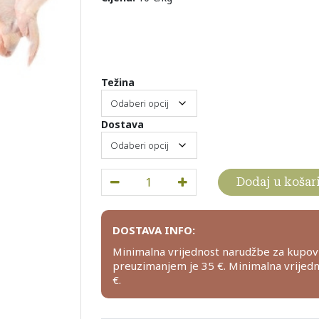
Težina
Dostava
Domaći pilić, slobodan uzgoj, cijeli trančir
Dodaj u košar
DOSTAVA INFO:
Minimalna vrijednost narudžbe za kupov
preuzimanjem je 35 €. Minimalna vrijed
€.