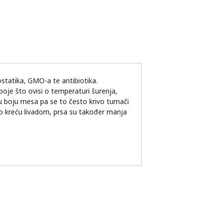
statika, GMO-a te antibiotika.
 boje što ovisi o temperaturi šurenja,
žutu boju mesa pa se to često krivo tumači
no kreću livadom, prsa su također manja