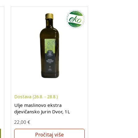
Dostava (26.8. - 28.8.)
Ulje maslinovo ekstra
djevičansko Jurin Dvor, 1L
22,00
€
smokve Matulić, 100ml količina
Pročitaj više