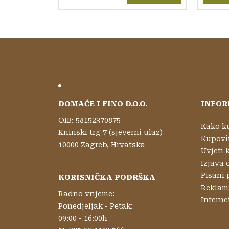
Ovaj pro
DOMAĆE I FINO D.O.O.
INFOR
OIB: 58152370875
Kako k
Kninski trg 7 (sjeverni ulaz)
Kupovi
10000 Zagreb, Hrvatska
Uvjeti 
Izjava 
Pisani 
KORISNIČKA PODRŠKA
Reklama
Radno vrijeme:
Interne
Ponedjeljak - Petak:
09:00 - 16:00h