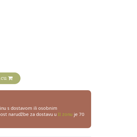
ani količina
icu
inu s dostavom ili osobnim
nost narudžbe za dostavu u
II zonu
je 70