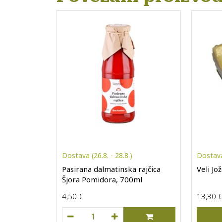
Dostava (26.8. - 28.8.)
Dostava 
Pasirana dalmatinska rajčica
Veli Jož
Šjora Pomidora, 700ml
4,50
€
13,30
Pasirana dalmatinska rajčica Šjora Pomi