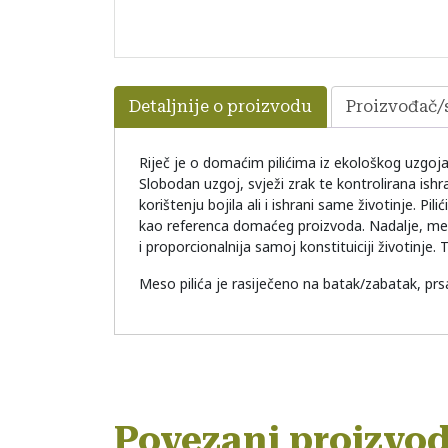
Detaljnije o proizvodu
Proizvođač/s
Riječ je o domaćim pilićima iz ekološkog uzgoj
Slobodan uzgoj, svježi zrak te kontrolirana ishra
korištenju bojila ali i ishrani same životinje. P
kao referenca domaćeg proizvoda. Nadalje, meso
i proporcionalnija samoj konstituiciji životinje. 
Meso pilića je rasiječeno na batak/zabatak, prsa
Povezani proizvod