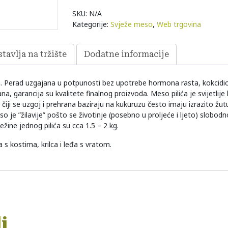
SKU:
N/A
Kategorije:
Svježe meso
,
Web trgovina
tavlja na tržište
Dodatne informacije
a. Perad uzgajana u potpunosti bez upotrebe hormona rasta, kokcidio
na, garancija su kvalitete finalnog proizvoda. Meso pilića je svijetlije
ilići čiji se uzgoj i prehrana baziraju na kukuruzu često imaju izrazito 
 je ”žilavije” pošto se životinje (posebno u proljeće i ljeto) slobod
Težine jednog pilića su cca 1.5 – 2 kg.
 s kostima, krilca i leđa s vratom.
i