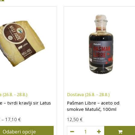
(26.8. - 28.8.)
Dostava (26.8. - 28.8.)
e – tvrdi kravlji sir Latus
Pašman Libre – aceto od
smokve Matulić, 100ml
Raspon cijena: od 13,30 € do 17,10 €
€
–
17,10
€
12,50
€
dora, 700ml količina
Pašman Libre - aceto od 
Odaberi opcije