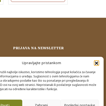
da
PRIJAVA NA NEWSLETTER
nja
Upravljajte pristankom
užili najbolje iskustvo, koristimo tehnologije poput kolačića za čuvanje
up informacijama o uređaju. Suglasnost s ovim tehnologijama će nam
a obrađujemo podatke kao što su ponašanje pri pregledavanju ili
ID-ovi na ovoj web stranici. Nepristanak ili povlačenje suglasnosti može
jecati na određene karakteristike i funkcije.
ihvati
Zabrani
Pogledaj postavke