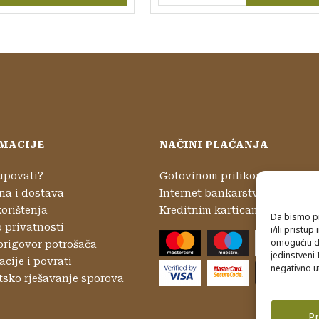
izvod ima više varijanti. Opcije se mogu odabrati na stranici proizvo
MACIJE
NAČINI PLAĆANJA
upovati?
Gotovinom prilikom preuzima
na i dostava
Internet bankarstvom
korištenja
Kreditnim karticama
Da bismo pr
o privatnosti
i/ili prist
omogućiti d
prigovor potrošača
jedinstveni 
cije i povrati
negativno ut
tsko rješavanje sporova
Pr