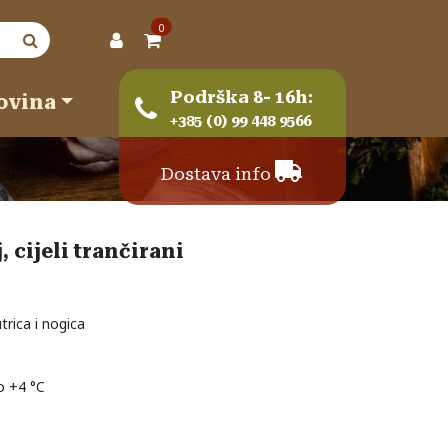
0
Podrška 8- 16h:
ovina
+385 (0) 99 448 9566
Dostava info
 cijeli trančirani
utrica i nogica
o +4 °C