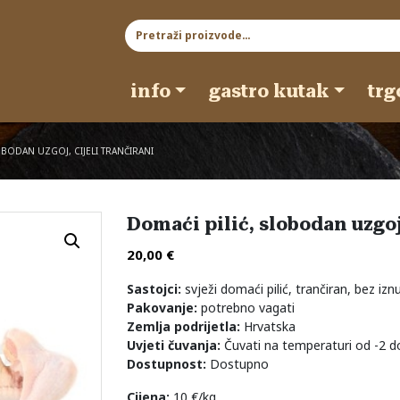
Pretraži:
info
gastro kutak
trg
OBODAN UZGOJ, CIJELI TRANČIRANI
Domaći pilić, slobodan uzgoj,
20,00
€
Sastojci:
svježi domaći pilić, trančiran, bez izn
Pakovanje:
potrebno vagati
Zemlja podrijetla:
Hrvatska
Uvjeti čuvanja:
Čuvati na temperaturi od -2 d
Dostupnost:
Dostupno
Cijena:
10 €/kg