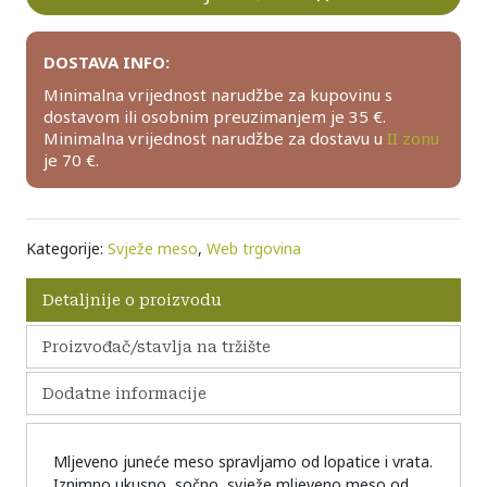
DOSTAVA INFO:
Minimalna vrijednost narudžbe za kupovinu s
dostavom ili osobnim preuzimanjem je 35 €.
Minimalna vrijednost narudžbe za dostavu u
II zonu
je 70 €.
Kategorije:
Svježe meso
,
Web trgovina
Detaljnije o proizvodu
Proizvođač/stavlja na tržište
Dodatne informacije
Mljeveno juneće meso spravljamo od lopatice i vrata.
Iznimno ukusno, sočno, svježe mljeveno meso od