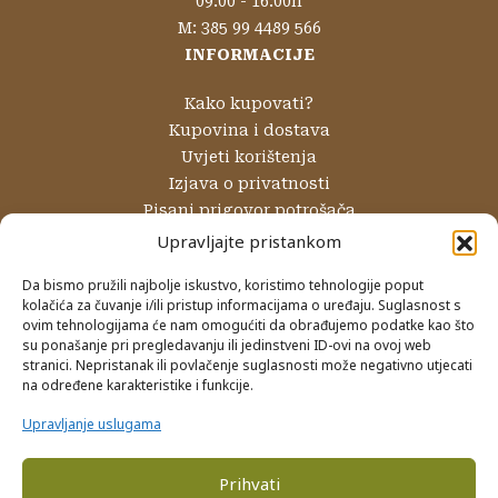
09:00 - 16:00h
M: 385 99 4489 566
INFORMACIJE
Kako kupovati?
Kupovina i dostava
Uvjeti korištenja
Izjava o privatnosti
Pisani prigovor potrošača
Reklamacije i povrati
Upravljajte pristankom
Internetsko rješavanje sporova
Da bismo pružili najbolje iskustvo, koristimo tehnologije poput
kolačića za čuvanje i/ili pristup informacijama o uređaju. Suglasnost s
NAČINI PLAĆANJA
ovim tehnologijama će nam omogućiti da obrađujemo podatke kao što
su ponašanje pri pregledavanju ili jedinstveni ID-ovi na ovoj web
Gotovinom prilikom preuzimanja
stranici. Nepristanak ili povlačenje suglasnosti može negativno utjecati
Internet bankarstvom
na određene karakteristike i funkcije.
Kreditnim karticama
Upravljanje uslugama
Prihvati