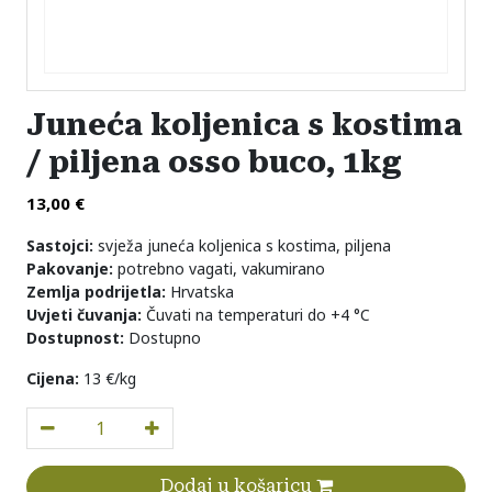
Juneća koljenica s kostima
/ piljena osso buco, 1kg
13,00
€
Sastojci:
svježa juneća koljenica s kostima, piljena
Pakovanje:
potrebno vagati, vakumirano
Zemlja podrijetla:
Hrvatska
Uvjeti čuvanja:
Čuvati na temperaturi do +4 °C
Dostupnost:
Dostupno
Cijena:
13 €/kg
Juneća koljenica s kostima / piljena osso buco, 1kg količina
Dodaj u košaricu