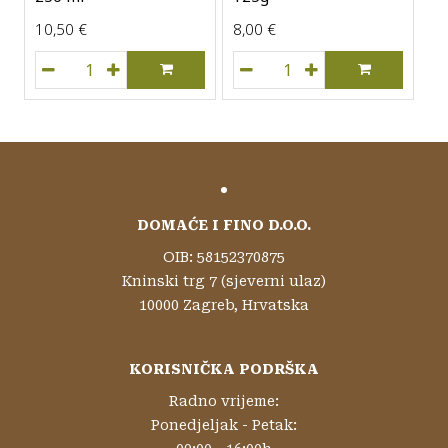
10,50
€
8,00
€
Ulje bučino Petrović, 250 ml količina
Cvijet soli Solana Nin, 125
DOMAĆE I FINO D.O.O.
OIB: 58152370875
Kninski trg 7 (sjeverni ulaz)
10000 Zagreb, Hrvatska
KORISNIČKA PODRŠKA
Radno vrijeme:
Ponedjeljak - Petak: