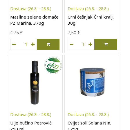
Dostava (26.8. - 28.8.)
Dostava (26.8. - 28.8.)
Masline zelene domaće
Crni češnjak Črni kralj,
PZ Marina, 370g
30g
4,75
€
7,50
€
Masline zelene domaće PZ Marina, 370g količina
Crni češnjak Črni kralj, 30g
Dostava (26.8. - 28.8.)
Dostava (26.8. - 28.8.)
Ulje bučino Petrović,
Cvijet soli Solana Nin,
250 ml
125g