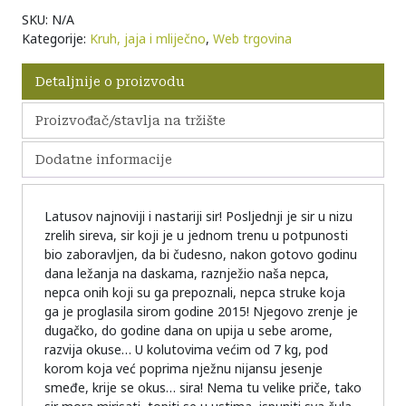
SKU:
N/A
Kategorije:
Kruh, jaja i mliječno
,
Web trgovina
Detaljnije o proizvodu
Proizvođač/stavlja na tržište
Dodatne informacije
Latusov najnoviji i nastariji sir! Posljednji je sir u nizu
zrelih sireva, sir koji je u jednom trenu u potpunosti
bio zaboravljen, da bi čudesno, nakon gotovo godinu
dana ležanja na daskama, raznježio naša nepca,
nepca onih koji su ga prepoznali, nepca struke koja
ga je proglasila sirom godine 2015! Njegovo zrenje je
dugačko, do godine dana on upija u sebe arome,
razvija okuse… U kolutovima većim od 7 kg, pod
korom koja već poprima nježnu nijansu jesenje
smeđe, krije se okus… sira! Nema tu velike priče, tako