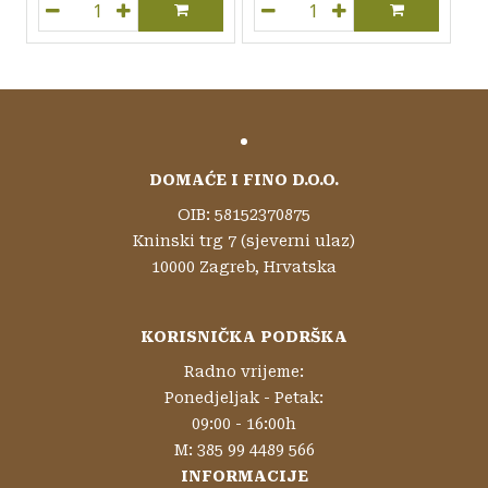
Bakin samoborski kruh Telišman, 750g količina
Ajvar domaći Zorko - ljuti,
DOMAĆE I FINO D.O.O.
OIB: 58152370875
Kninski trg 7 (sjeverni ulaz)
10000 Zagreb, Hrvatska
KORISNIČKA PODRŠKA
Radno vrijeme:
Ponedjeljak - Petak:
09:00 - 16:00h
M: 385 99 4489 566
INFORMACIJE