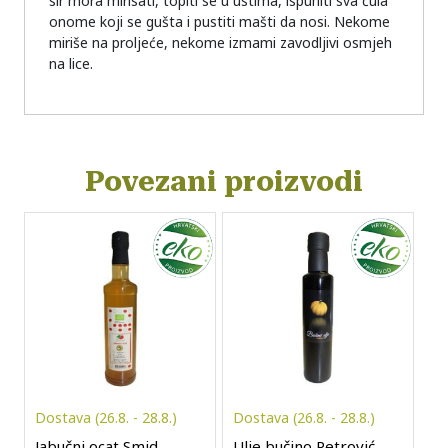
sir mora mirisati, topiti se u ustima, ispuniti sva čula
onome koji se gušta i pustiti mašti da nosi. Nekome
miriše na proljeće, nekome izmami zavodljivi osmjeh
na lice.
Povezani proizvodi
Dostava (26.8. - 28.8.)
Dostava (26.8. - 28.8.)
Jabučni ocat Smid,
Ulje bučino Petrović,