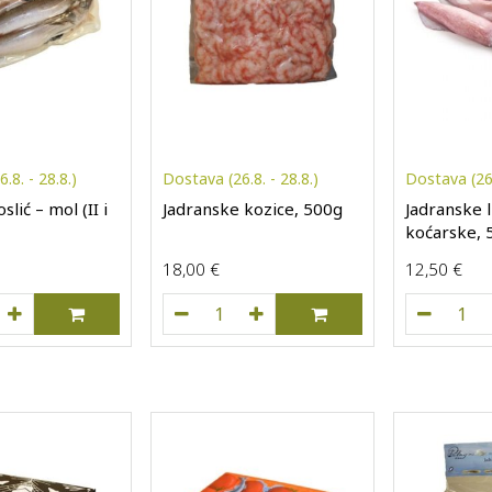
.8. - 28.8.)
Dostava (26.8. - 28.8.)
Dostava (26.
slić – mol (II i
Jadranske kozice, 500g
Jadranske l
koćarske, 
18,00
€
12,50
€
ranski oslić - mol (II i III), 500 g količina
Jadranske kozice, 500g količina
Jadr