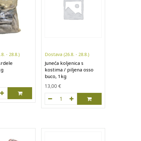
8. - 28.8.)
Dostava (26.8. - 28.8.)
srdele
Juneća koljenica s
kg
kostima / piljena osso
buco, 1kg
13,00
€
anske srdele Pelagos, 1kg količina
Juneća koljenica s kostima / piljena oss
od rajčice Hook & Cook, 100g količina