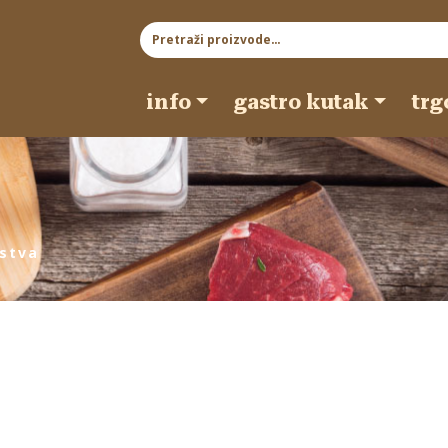
Pretraži:
info
gastro kutak
trg
rstva