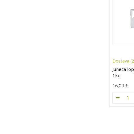
Dostava (26
Juneća lop
1kg
16,00
€
Jun