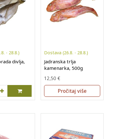
8. - 28.8.)
Dostava (26.8. - 28.8.)
rada divlja,
Jadranska trlja
kamenarka, 500g
12,50
€
anska orada divlja, 500g količina
Pročitaj više