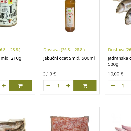
.8. - 28.8.)
Dostava (26.8. - 28.8.)
Dostava (26.
Smid, 210g
Jabučni ocat Smid, 500ml
Jadranska o
500g
3,10
€
10,00
€
nada Smid, 210g količina
Jabučni ocat Smid, 500ml količina
Jadr