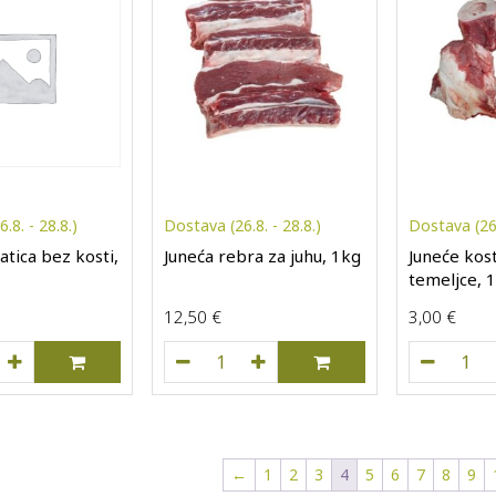
.8. - 28.8.)
Dostava (26.8. - 28.8.)
Dostava (26.
atica bez kosti,
Juneća rebra za juhu, 1kg
Juneće kost
temeljce, 
12,50
€
3,00
€
eća lopatica bez kosti, 1kg količina
Juneća rebra za juhu, 1kg količina
June
←
1
2
3
4
5
6
7
8
9