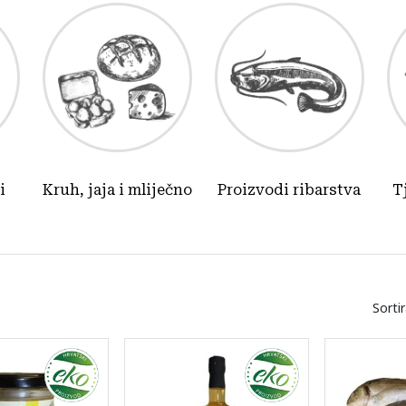
i
Kruh, jaja i mliječno
Proizvodi ribarstva
T
Sorti