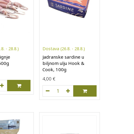
8. - 28.8.)
Dostava (26.8. - 28.8.)
ignje
Jadranske sardine u
500g
biljnom ulju Hook &
Cook, 100g
4,00
€
anske lignje koćarske, 500g količina
Jadranske sardine u biljnom ulju Hook 