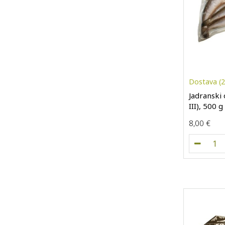
Dostava (26
Jadranski o
III), 500 g
8,00
€
Jad