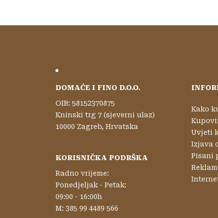
DOMAĆE I FINO D.O.O.
INFOR
OIB: 58152370875
Kako k
Kninski trg 7 (sjeverni ulaz)
Kupovi
10000 Zagreb, Hrvatska
Uvjeti 
Izjava 
Pisani 
KORISNIČKA PODRŠKA
Reklama
Radno vrijeme:
Interne
Ponedjeljak - Petak:
09:00 - 16:00h
M: 385 99 4489 566