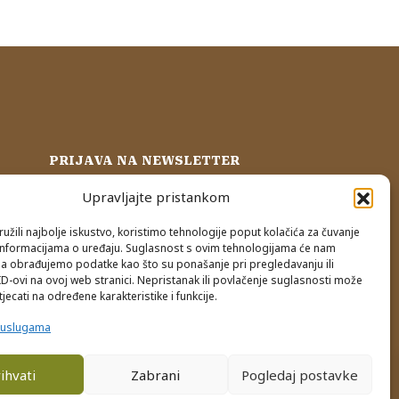
PRIJAVA NA NEWSLETTER
Upravljajte pristankom
nja
užili najbolje iskustvo, koristimo tehnologije poput kolačića za čuvanje
up informacijama o uređaju. Suglasnost s ovim tehnologijama će nam
a obrađujemo podatke kao što su ponašanje pri pregledavanju ili
ID-ovi na ovoj web stranici. Nepristanak ili povlačenje suglasnosti može
jecati na određene karakteristike i funkcije.
e uslugama
ihvati
Zabrani
Pogledaj postavke
0