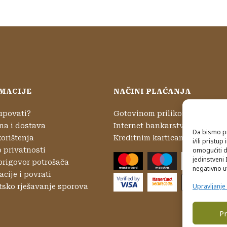
MACIJE
NAČINI PLAĆANJA
upovati?
Gotovinom prilikom preuzima
na i dostava
Internet bankarstvom
Da bismo pr
korištenja
Kreditnim karticama
i/ili prist
o privatnosti
omogućiti d
jedinstveni 
prigovor potrošača
negativno ut
cije i povrati
Upravljanj
tsko rješavanje sporova
Pr