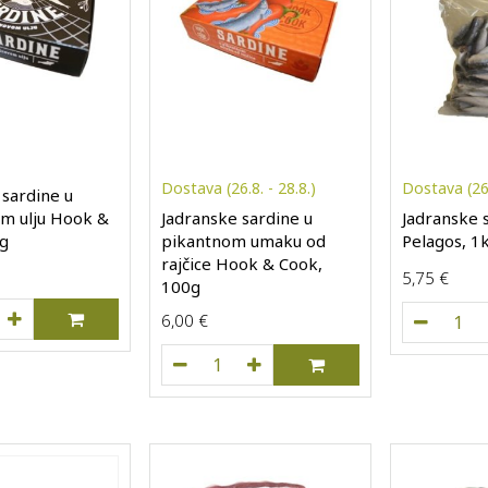
Dostava (26.8. - 28.8.)
Dostava (26.
 sardine u
m ulju Hook &
Jadranske sardine u
Jadranske 
g
pikantnom umaku od
Pelagos, 1
rajčice Hook & Cook,
5,75
€
100g
ranske sardine u maslinovom ulju Hook & Cook, 100g količina
Jadr
6,00
€
Jadranske sardine u pikantnom umaku 