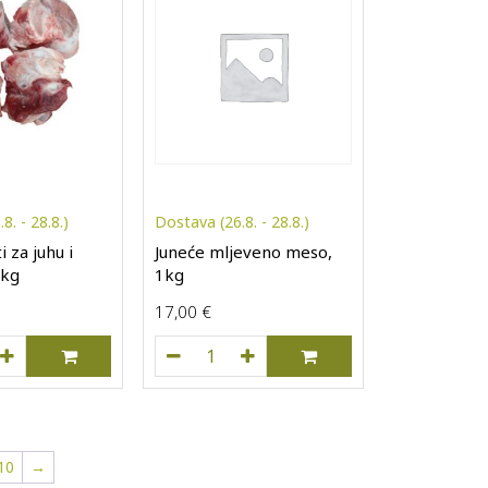
8. - 28.8.)
Dostava (26.8. - 28.8.)
i za juhu i
Juneće mljeveno meso,
1kg
1kg
17,00
€
će kosti za juhu i temeljce, 1kg količina
Juneće mljeveno meso, 1kg količina
10
→