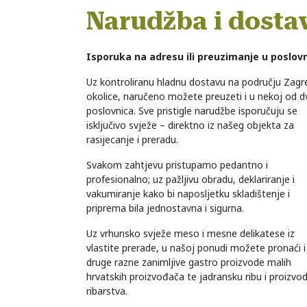
Narudžba i dosta
Isporuka na adresu ili preuzimanje u poslovn
Uz kontroliranu hladnu dostavu na području Zagr
okolice, naručeno možete preuzeti i u nekoj od dv
poslovnica. Sve pristigle narudžbe isporučuju se
isključivo svježe – direktno iz našeg objekta za
rasijecanje i preradu.
Svakom zahtjevu pristupamo pedantno i
profesionalno; uz pažljivu obradu, deklariranje i
vakumiranje kako bi naposljetku skladištenje i
priprema bila jednostavna i sigurna.
Uz vrhunsko svježe meso i mesne delikatese iz
vlastite prerade, u našoj ponudi možete pronaći i
druge razne zanimljive gastro proizvode malih
hrvatskih proizvođača te jadransku ribu i proizvo
ribarstva.