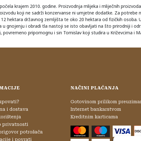
počela krajem 2010. godine. Proizvodnja mlijeka i mliječnih proizvoda 
oizvodu koji ne sadrži konzervanse ni umjetne dodatke. Za potrebe m
 12 hektara državnog zemljišta te oko 20 hektara od fizičkih osoba. U p
gnojenju i obradi tla nastoji se isto obavljati na što prirodniji i održ
i, povremeno pripomognu i sin Tomislav koji studira u Križevcima i M
MACIJE
NAČINI PLAĆANJA
upovati?
Gotovinom prilikom preuzima
na i dostava
Internet bankarstvom
korištenja
Kreditnim karticama
o privatnosti
prigovor potrošača
cije i povrati