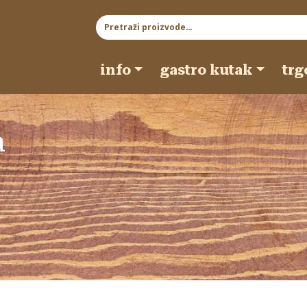
Pretraži:
info
gastro kutak
trg
a