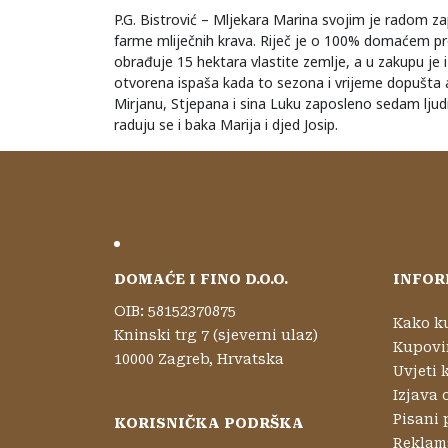
P.G. Bistrović – Mljekara Marina svojim je radom za
farme mliječnih krava. Riječ je o 100% domaćem pr
obrađuje 15 hektara vlastite zemlje, a u zakupu je i
otvorena ispaša kada to sezona i vrijeme dopušta a u 
Mirjanu, Stjepana i sina Luku zaposleno sedam ljud
raduju se i baka Marija i djed Josip.
DOMAĆE I FINO D.O.O.
INFOR
OIB: 58152370875
Kako k
Kninski trg 7 (sjeverni ulaz)
Kupovi
10000 Zagreb, Hrvatska
Uvjeti 
Izjava 
Pisani 
KORISNIČKA PODRŠKA
Reklama