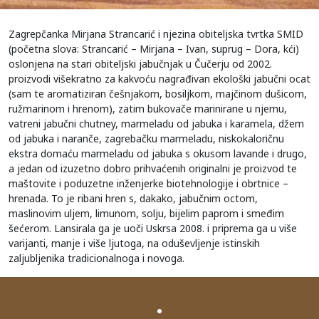
Zagrepčanka Mirjana Strancarić i njezina obiteljska tvrtka SMID
(početna slova: Strancarić – Mirjana – Ivan, suprug – Dora, kći)
oslonjena na stari obiteljski jabučnjak u Čučerju od 2002.
proizvodi višekratno za kakvoću nagrađivan ekološki jabučni ocat
(sam te aromatiziran češnjakom, bosiljkom, majčinom dušicom,
ružmarinom i hrenom), zatim bukovače marinirane u njemu,
vatreni jabučni chutney, marmeladu od jabuka i karamela, džem
od jabuka i naranče, zagrebačku marmeladu, niskokaloričnu
ekstra domaću marmeladu od jabuka s okusom lavande i drugo,
a jedan od izuzetno dobro prihvaćenih originalni je proizvod te
maštovite i poduzetne inženjerke biotehnologije i obrtnice –
hrenada. To je ribani hren s, dakako, jabučnim octom,
maslinovim uljem, limunom, solju, bijelim paprom i smeđim
šećerom. Lansirala ga je uoči Uskrsa 2008. i priprema ga u više
varijanti, manje i više ljutoga, na oduševljenje istinskih
zaljubljenika tradicionalnoga i novoga.