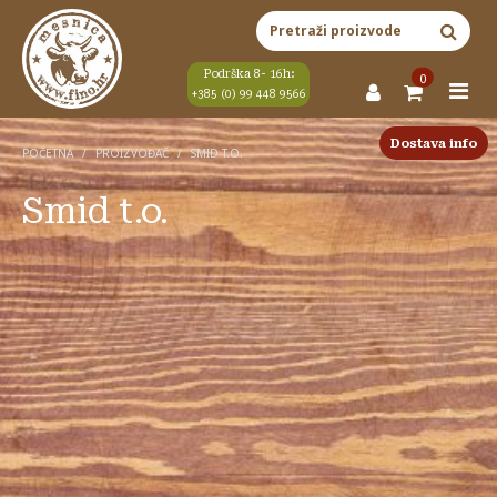
Skip to content
Main Navigation
Pretraži:
Podrška 8- 16h:
0
+385 (0) 99 448 9566
Dostava info
POČETNA
/
PROIZVOĐAČ
/
SMID T.O.
Smid t.o.