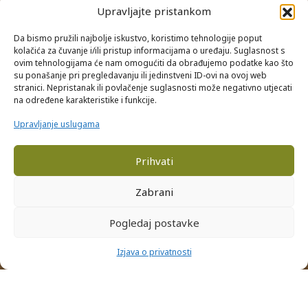
Reklamacije i povrati
Upravljajte pristankom
Internetsko rješavanje sporova
Da bismo pružili najbolje iskustvo, koristimo tehnologije poput
kolačića za čuvanje i/ili pristup informacijama o uređaju. Suglasnost s
NAČINI PLAĆANJA
ovim tehnologijama će nam omogućiti da obrađujemo podatke kao što
su ponašanje pri pregledavanju ili jedinstveni ID-ovi na ovoj web
Gotovinom prilikom preuzimanja
stranici. Nepristanak ili povlačenje suglasnosti može negativno utjecati
Internet bankarstvom
na određene karakteristike i funkcije.
Kreditnim karticama
Upravljanje uslugama
Prihvati
PRIJAVA NA NEWSLETTER
Zabrani
Pogledaj postavke
Facebook
Instagram
YouTube
0
Izjava o privatnosti
Copyright 2026. Domaće i fino d.o.o.