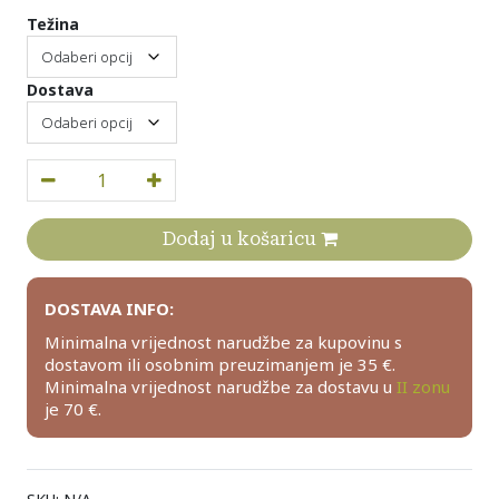
Težina
Dostava
Teleća koljenica u komadu / ili piljena količina
Dodaj u košaricu
DOSTAVA INFO:
Minimalna vrijednost narudžbe za kupovinu s
dostavom ili osobnim preuzimanjem je 35 €.
Minimalna vrijednost narudžbe za dostavu u
II zonu
je 70 €.