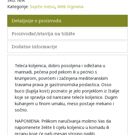
SKU:
N/A
Kategorije:
Svježe meso
,
Web trgovina
Detaljnije o proizvodu
Proizvođač/stavlja na tržište
Dodatne informacije
Teleća koljenica, dobro posoljena i odležana u
marinadi, pečena pod pekom ili u pećnici s
krumpirom, povrćem i začinjena mediteranskim
travama prava je gastronomska poslastica. Osso
buco (šuplja kost) poznato je jelo porijeklom iz Italije
koje se spravlja od narezane teleće koljenice. Dugim
kuhanjem u finom umaku, meso postaje mekano i
sočno.
NAPOMENA: Prilikom naručivanja molimo Vas da
napomenete želite li cijelu koljenicu u komadu ili
rezanu koje će naši mesari strojno ispiliti.