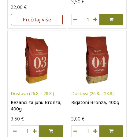
3,50
€
22,00
€
Morska sol krupna Solana 
Pročitaj više
Dostava (26.8. - 28.8.)
Dostava (26.8. - 28.8.)
Rezanci za juhu Bronza,
Rigatoni Bronza, 400g
400g
3,50
€
3,00
€
Rezanci za juhu Bronza, 400g količina
Rigatoni Bronza, 400g kol