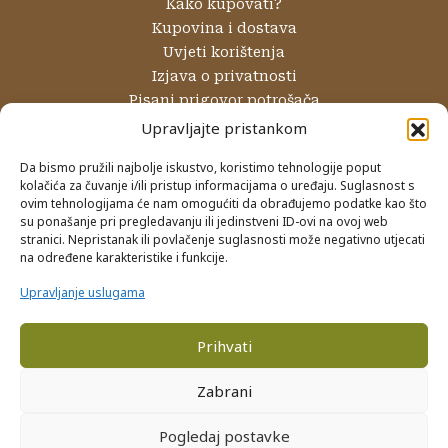
Kako kupovati?
Kupovina i dostava
Uvjeti korištenja
Izjava o privatnosti
Pisani prigovor potrošača
Reklamacije i povrati
Upravljajte pristankom
Internetsko rješavanje sporova
Da bismo pružili najbolje iskustvo, koristimo tehnologije poput
kolačića za čuvanje i/ili pristup informacijama o uređaju. Suglasnost s
NAČINI PLAĆANJA
ovim tehnologijama će nam omogućiti da obrađujemo podatke kao što
su ponašanje pri pregledavanju ili jedinstveni ID-ovi na ovoj web
Gotovinom prilikom preuzimanja
stranici. Nepristanak ili povlačenje suglasnosti može negativno utjecati
Internet bankarstvom
na određene karakteristike i funkcije.
Kreditnim karticama
Upravljanje uslugama
Prihvati
PRIJAVA NA NEWSLETTER
Zabrani
Pogledaj postavke
0