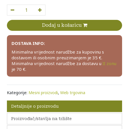
Domaći jeger, 500g količina
Dodaj u košaricu
DOSTAVA INFO:
Minimalna vrijednost narudžbe za kupovinu s
dostavom ili osobnim preuzimanjem je 35 €.
Minimalna vrijednost narudžbe za dostavu u
II zonu
je 70 €.
Kategorije:
Mesni proizvodi
,
Web trgovina
Detaljnije o proizvodu
Proizvođač/stavlja na tržište