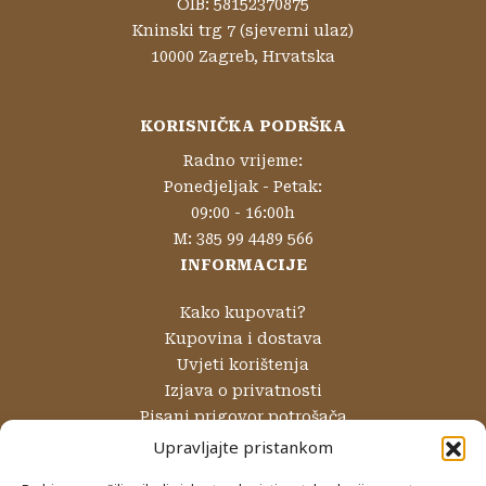
OIB: 58152370875
Kninski trg 7 (sjeverni ulaz)
10000 Zagreb, Hrvatska
KORISNIČKA PODRŠKA
Radno vrijeme:
Ponedjeljak - Petak:
09:00 - 16:00h
M: 385 99 4489 566
INFORMACIJE
Kako kupovati?
Kupovina i dostava
Uvjeti korištenja
Izjava o privatnosti
Pisani prigovor potrošača
Reklamacije i povrati
Upravljajte pristankom
Internetsko rješavanje sporova