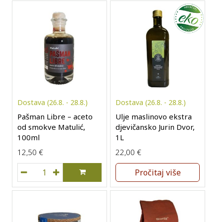
Dostava (26.8. - 28.8.)
Dostava (26.8. - 28.8.)
Pašman Libre – aceto
Ulje maslinovo ekstra
od smokve Matulić,
djevičansko Jurin Dvor,
100ml
1L
12,50
€
22,00
€
Pašman Libre - aceto od smokve Matulić, 100ml količina
Pročitaj više