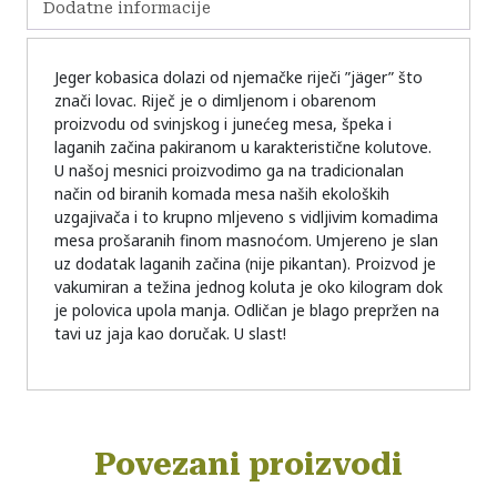
Dodatne informacije
Jeger kobasica dolazi od njemačke riječi ”jäger” što
znači lovac. Riječ je o dimljenom i obarenom
proizvodu od svinjskog i junećeg mesa, špeka i
laganih začina pakiranom u karakteristične kolutove.
U našoj mesnici proizvodimo ga na tradicionalan
način od biranih komada mesa naših ekoloških
uzgajivača i to krupno mljeveno s vidljivim komadima
mesa prošaranih finom masnoćom. Umjereno je slan
uz dodatak laganih začina (nije pikantan). Proizvod je
vakumiran a težina jednog koluta je oko kilogram dok
je polovica upola manja. Odličan je blago prepržen na
tavi uz jaja kao doručak. U slast!
Povezani proizvodi